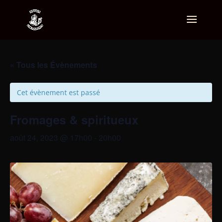
« Tous les Évènements
Cet évènement est passé
Fromages & spiritueux
août 24, 2023 @ 17h00
-
20h00